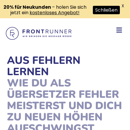
X
20% für Neukunden
– holen Sie sich
Schließen
jetzt ein
kostenloses Angebot!
Na
AUS FEHLERN
LERNEN
WIE DU ALS
ÜBERSETZER FEHLER
MEISTERST UND DICH
ZU NEUEN HÖHEN
AUFSCHWINGST