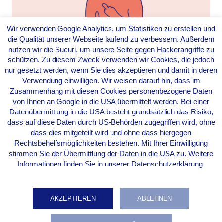
Wir verwenden Google Analytics, um Statistiken zu erstellen und
die Qualität unserer Webseite laufend zu verbessern. Außerdem
WARUM SICH DAS
nutzen wir die Sucuri, um unsere Seite gegen Hackerangriffe zu
ENGLISCHE WORT „FUCK“
schützen. Zu diesem Zweck verwenden wir Cookies, die jedoch
nur gesetzt werden, wenn Sie dies akzeptieren und damit in deren
NICHT ORIGINALGETREU
Verwendung einwilligen. Wir weisen darauf hin, dass im
ÜBERSETZEN LÄSST
Zusammenhang mit diesen Cookies personenbezogene Daten
Von
Evarella
|
17. Januar 2016
von Ihnen an Google in die USA übermittelt werden. Bei einer
Datenübermittlung in die USA besteht grundsätzlich das Risiko,
dass auf diese Daten durch US-Behörden zugegriffen wird, ohne
dass dies mitgeteilt wird und ohne dass hiergegen
Rechtsbehelfsmöglichkeiten bestehen. Mit Ihrer Einwilligung
stimmen Sie der Übermittlung der Daten in die USA zu. Weitere
Informationen finden Sie in unserer Datenschutzerklärung.
AKZEPTIEREN
ABLEHNEN