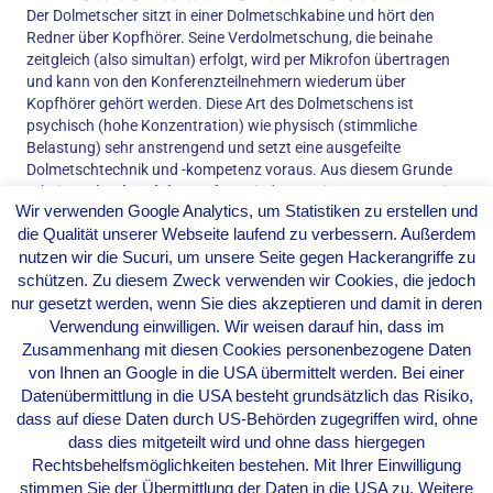
Der Dolmetscher sitzt in einer Dolmetschkabine und hört den
Redner über Kopfhörer. Seine Verdolmetschung, die beinahe
zeitgleich (also simultan) erfolgt, wird per Mikrofon übertragen
und kann von den Konferenzteilnehmern wiederum über
Kopfhörer gehört werden. Diese Art des Dolmetschens ist
psychisch (hohe Konzentration) wie physisch (stimmliche
Belastung) sehr anstrengend und setzt eine ausgefeilte
Dolmetschtechnik und -kompetenz voraus. Aus diesem Grunde
arbeiten
Simultandolmetscher
mindestens in Teams aus zwei
Wir verwenden Google Analytics, um Statistiken zu erstellen und
oder mehr Dolmetschern, die sich abwechseln.
die Qualität unserer Webseite laufend zu verbessern. Außerdem
KONSEKUTIVDOLMETSCHEN
nutzen wir die Sucuri, um unsere Seite gegen Hackerangriffe zu
Die Verdolmetschung erfolgt zeitversetzt, d.h., der Dolmetscher
schützen. Zu diesem Zweck verwenden wir Cookies, die jedoch
macht sich während der einzelnen Passagen des Vortrags mit
nur gesetzt werden, wenn Sie dies akzeptieren und damit in deren
Hilfe seiner persönlichen Notizentechnik Aufzeichnungen und
Verwendung einwilligen. Wir weisen darauf hin, dass im
bringt die Passage anschließend in die Zielsprache. Es handelt
Zusammenhang mit diesen Cookies personenbezogene Daten
sich dabei nicht um eine reine Inhaltswiedergabe, sondern um
von Ihnen an Google in die USA übermittelt werden. Bei einer
eine gestraffte und gut strukturierte zielsprachliche Fassung. Die
Datenübermittlung in die USA besteht grundsätzlich das Risiko,
Passagen können unterschiedlich lang sein, umfassen jedoch
dass auf diese Daten durch US-Behörden zugegriffen wird, ohne
gemeinhin einen längeren, inhaltlich zusammenhängenden
dass dies mitgeteilt wird und ohne dass hiergegen
Sinnabschnitt.
Rechtsbehelfsmöglichkeiten bestehen. Mit Ihrer Einwilligung
Da das
Konsekutivdolmetschen
aufgrund des häufigen
stimmen Sie der Übermittlung der Daten in die USA zu. Weitere