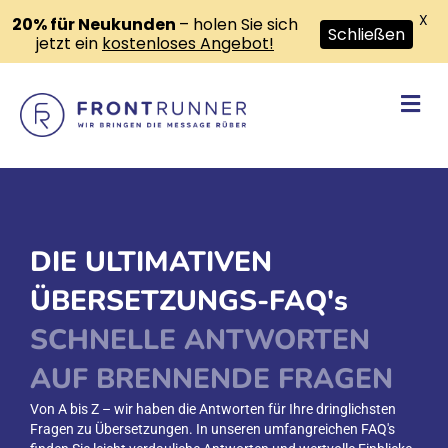
X
20% für Neukunden
– holen Sie sich
Schließen
jetzt ein
kostenloses Angebot!
Na
DIE ULTIMATIVEN
ÜBERSETZUNGS-FAQ's
SCHNELLE ANTWORTEN
AUF BRENNENDE FRAGEN
Von A bis Z – wir haben die Antworten für Ihre dringlichsten
Fragen zu Übersetzungen. In unseren umfangreichen FAQ's