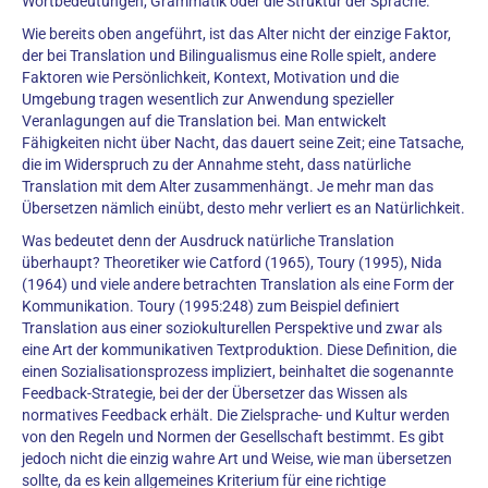
Wortbedeutungen, Grammatik oder die Struktur der Sprache.
Wie bereits oben angeführt, ist das Alter nicht der einzige Faktor,
der bei Translation und Bilingualismus eine Rolle spielt, andere
Faktoren wie Persönlichkeit, Kontext, Motivation und die
Umgebung tragen wesentlich zur Anwendung spezieller
Veranlagungen auf die Translation bei. Man entwickelt
Fähigkeiten nicht über Nacht, das dauert seine Zeit; eine Tatsache,
die im Widerspruch zu der Annahme steht, dass natürliche
Translation mit dem Alter zusammenhängt. Je mehr man das
Übersetzen nämlich einübt, desto mehr verliert es an Natürlichkeit.
Was bedeutet denn der Ausdruck natürliche Translation
überhaupt? Theoretiker wie Catford (1965), Toury (1995), Nida
(1964) und viele andere betrachten Translation als eine Form der
Kommunikation. Toury (1995:248) zum Beispiel definiert
Translation aus einer soziokulturellen Perspektive und zwar als
eine Art der kommunikativen Textproduktion. Diese Definition, die
einen Sozialisationsprozess impliziert, beinhaltet die sogenannte
Feedback-Strategie, bei der der Übersetzer das Wissen als
normatives Feedback erhält. Die Zielsprache- und Kultur werden
von den Regeln und Normen der Gesellschaft bestimmt. Es gibt
jedoch nicht die einzig wahre Art und Weise, wie man übersetzen
sollte, da es kein allgemeines Kriterium für eine richtige