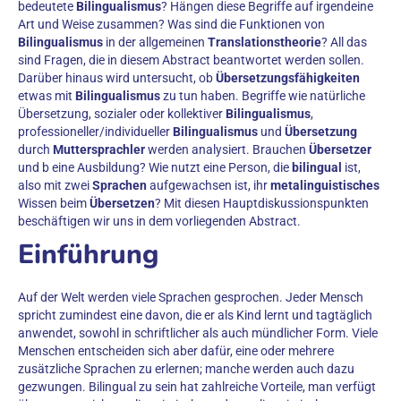
bedeutete
Bilingualismus
? Hängen diese Begriffe auf irgendeine
Art und Weise zusammen? Was sind die Funktionen von
Bilingualismus
in der allgemeinen
Translationstheorie
? All das
sind Fragen, die in diesem Abstract beantwortet werden sollen.
Darüber hinaus wird untersucht, ob
Übersetzungsfähigkeiten
etwas mit
Bilingualismus
zu tun haben. Begriffe wie natürliche
Übersetzung, sozialer oder kollektiver
Bilingualismus
,
professioneller/individueller
Bilingualismus
und
Übersetzung
durch
Muttersprachler
werden analysiert. Brauchen
Übersetzer
und b eine Ausbildung? Wie nutzt eine Person, die
bilingual
ist,
also mit zwei
Sprachen
aufgewachsen ist, ihr
metalinguistisches
Wissen beim
Übersetzen
? Mit diesen Hauptdiskussionspunkten
beschäftigen wir uns in dem vorliegenden Abstract.
Einführung
Auf der Welt werden viele Sprachen gesprochen. Jeder Mensch
spricht zumindest eine davon, die er als Kind lernt und tagtäglich
anwendet, sowohl in schriftlicher als auch mündlicher Form. Viele
Menschen entscheiden sich aber dafür, eine oder mehrere
zusätzliche Sprachen zu erlernen; manche werden auch dazu
gezwungen. Bilingual zu sein hat zahlreiche Vorteile, man verfügt