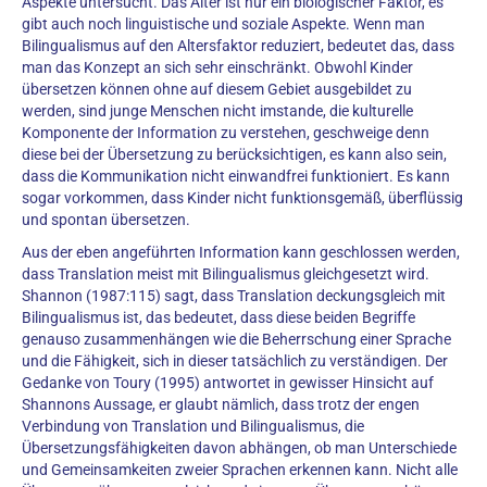
Aspekte untersucht. Das Alter ist nur ein biologischer Faktor, es
gibt auch noch linguistische und soziale Aspekte. Wenn man
Bilingualismus auf den Altersfaktor reduziert, bedeutet das, dass
man das Konzept an sich sehr einschränkt. Obwohl Kinder
übersetzen können ohne auf diesem Gebiet ausgebildet zu
werden, sind junge Menschen nicht imstande, die kulturelle
Komponente der Information zu verstehen, geschweige denn
diese bei der Übersetzung zu berücksichtigen, es kann also sein,
dass die Kommunikation nicht einwandfrei funktioniert. Es kann
sogar vorkommen, dass Kinder nicht funktionsgemäß, überflüssig
und spontan übersetzen.
Aus der eben angeführten Information kann geschlossen werden,
dass Translation meist mit Bilingualismus gleichgesetzt wird.
Shannon (1987:115) sagt, dass Translation deckungsgleich mit
Bilingualismus ist, das bedeutet, dass diese beiden Begriffe
genauso zusammenhängen wie die Beherrschung einer Sprache
und die Fähigkeit, sich in dieser tatsächlich zu verständigen. Der
Gedanke von Toury (1995) antwortet in gewisser Hinsicht auf
Shannons Aussage, er glaubt nämlich, dass trotz der engen
Verbindung von Translation und Bilingualismus, die
Übersetzungsfähigkeiten davon abhängen, ob man Unterschiede
und Gemeinsamkeiten zweier Sprachen erkennen kann. Nicht alle