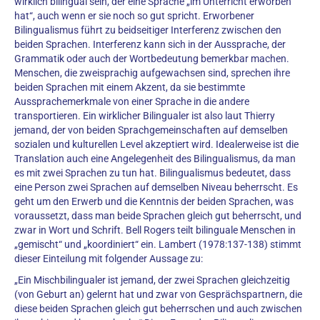
wirklich bilingual sein, der eine Sprache „im Unterricht erworben
hat“, auch wenn er sie noch so gut spricht. Erworbener
Bilingualismus führt zu beidseitiger Interferenz zwischen den
beiden Sprachen. Interferenz kann sich in der Aussprache, der
Grammatik oder auch der Wortbedeutung bemerkbar machen.
Menschen, die zweisprachig aufgewachsen sind, sprechen ihre
beiden Sprachen mit einem Akzent, da sie bestimmte
Aussprachemerkmale von einer Sprache in die andere
transportieren. Ein wirklicher Bilingualer ist also laut Thierry
jemand, der von beiden Sprachgemeinschaften auf demselben
sozialen und kulturellen Level akzeptiert wird. Idealerweise ist die
Translation auch eine Angelegenheit des Bilingualismus, da man
es mit zwei Sprachen zu tun hat. Bilingualismus bedeutet, dass
eine Person zwei Sprachen auf demselben Niveau beherrscht. Es
geht um den Erwerb und die Kenntnis der beiden Sprachen, was
voraussetzt, dass man beide Sprachen gleich gut beherrscht, und
zwar in Wort und Schrift. Bell Rogers teilt bilinguale Menschen in
„gemischt“ und „koordiniert“ ein. Lambert (1978:137-138) stimmt
dieser Einteilung mit folgender Aussage zu:
„Ein Mischbilingualer ist jemand, der zwei Sprachen gleichzeitig
(von Geburt an) gelernt hat und zwar von Gesprächspartnern, die
diese beiden Sprachen gleich gut beherrschen und auch zwischen