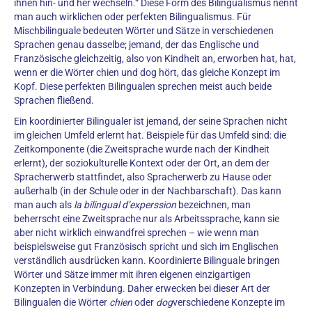
ihnen hin- und her wechseln.“ Diese Form des Bilingualismus nennt
man auch wirklichen oder perfekten Bilingualismus. Für
Mischbilinguale bedeuten Wörter und Sätze in verschiedenen
Sprachen genau dasselbe; jemand, der das Englische und
Französische gleichzeitig, also von Kindheit an, erworben hat, hat,
wenn er die Wörter chien und dog hört, das gleiche Konzept im
Kopf. Diese perfekten Bilingualen sprechen meist auch beide
Sprachen fließend.
Ein koordinierter Bilingualer ist jemand, der seine Sprachen nicht
im gleichen Umfeld erlernt hat. Beispiele für das Umfeld sind: die
Zeitkomponente (die Zweitsprache wurde nach der Kindheit
erlernt), der soziokulturelle Kontext oder der Ort, an dem der
Spracherwerb stattfindet, also Spracherwerb zu Hause oder
außerhalb (in der Schule oder in der Nachbarschaft). Das kann
man auch als
la bilingual d’experssion
bezeichnen, man
beherrscht eine Zweitsprache nur als Arbeitssprache, kann sie
aber nicht wirklich einwandfrei sprechen – wie wenn man
beispielsweise gut Französisch spricht und sich im Englischen
verständlich ausdrücken kann. Koordinierte Bilinguale bringen
Wörter und Sätze immer mit ihren eigenen einzigartigen
Konzepten in Verbindung. Daher erwecken bei dieser Art der
Bilingualen die Wörter
chien
oder
dog
verschiedene Konzepte im