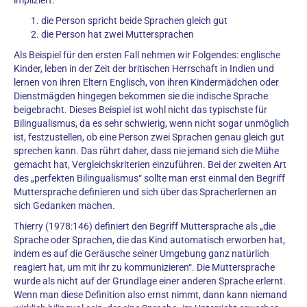
impliziert:
die Person spricht beide Sprachen gleich gut
die Person hat zwei Muttersprachen
Als Beispiel für den ersten Fall nehmen wir Folgendes: englische
Kinder, leben in der Zeit der britischen Herrschaft in Indien und
lernen von ihren Eltern Englisch, von ihren Kindermädchen oder
Dienstmägden hingegen bekommen sie die indische Sprache
beigebracht. Dieses Beispiel ist wohl nicht das typischste für
Bilingualismus, da es sehr schwierig, wenn nicht sogar unmöglich
ist, festzustellen, ob eine Person zwei Sprachen genau gleich gut
sprechen kann. Das rührt daher, dass nie jemand sich die Mühe
gemacht hat, Vergleichskriterien einzuführen. Bei der zweiten Art
des „perfekten Bilingualismus“ sollte man erst einmal den Begriff
Muttersprache definieren und sich über das Spracherlernen an
sich Gedanken machen.
Thierry (1978:146) definiert den Begriff Muttersprache als „die
Sprache oder Sprachen, die das Kind automatisch erworben hat,
indem es auf die Geräusche seiner Umgebung ganz natürlich
reagiert hat, um mit ihr zu kommunizieren“. Die Muttersprache
wurde als nicht auf der Grundlage einer anderen Sprache erlernt.
Wenn man diese Definition also ernst nimmt, dann kann niemand