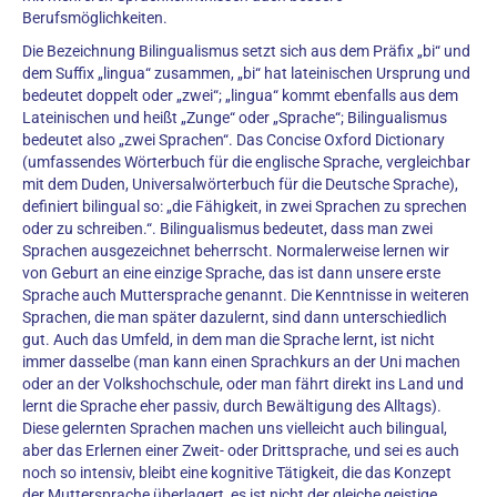
Berufsmöglichkeiten.
Die Bezeichnung Bilingualismus setzt sich aus dem Präfix „bi“ und
dem Suffix „lingua“ zusammen, „bi“ hat lateinischen Ursprung und
bedeutet doppelt oder „zwei“; „lingua“ kommt ebenfalls aus dem
Lateinischen und heißt „Zunge“ oder „Sprache“; Bilingualismus
bedeutet also „zwei Sprachen“. Das Concise Oxford Dictionary
(umfassendes Wörterbuch für die englische Sprache, vergleichbar
mit dem Duden, Universalwörterbuch für die Deutsche Sprache),
definiert bilingual so: „die Fähigkeit, in zwei Sprachen zu sprechen
oder zu schreiben.“. Bilingualismus bedeutet, dass man zwei
Sprachen ausgezeichnet beherrscht. Normalerweise lernen wir
von Geburt an eine einzige Sprache, das ist dann unsere erste
Sprache auch Muttersprache genannt. Die Kenntnisse in weiteren
Sprachen, die man später dazulernt, sind dann unterschiedlich
gut. Auch das Umfeld, in dem man die Sprache lernt, ist nicht
immer dasselbe (man kann einen Sprachkurs an der Uni machen
oder an der Volkshochschule, oder man fährt direkt ins Land und
lernt die Sprache eher passiv, durch Bewältigung des Alltags).
Diese gelernten Sprachen machen uns vielleicht auch bilingual,
aber das Erlernen einer Zweit- oder Drittsprache, und sei es auch
noch so intensiv, bleibt eine kognitive Tätigkeit, die das Konzept
der Muttersprache überlagert, es ist nicht der gleiche geistige