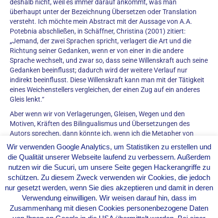
deshalb nicht, weil es immer darauf ankommt, was man
überhaupt unter der Bezeichnung Übersetzen oder Translation
versteht. Ich möchte mein Abstract mit der Aussage von A.A.
Potebnia abschließen, in Schäffner, Christina (2001) zitiert:
„Jemand, der zwei Sprachen spricht, verlagert die Art und die
Richtung seiner Gedanken, wenn er von einer in die andere
Sprache wechselt, und zwar so, dass seine Willenskraft auch seine
Gedanken beeinflusst; dadurch wird der weitere Verlauf nur
indirekt beeinflusst. Diese Willenskraft kann man mit der Tätigkeit
eines Weichenstellers vergleichen, der einen Zug auf ein anderes
Gleis lenkt.“
Aber wenn wir von Verlagerungen, Gleisen, Wegen und den
Motiven, Kräften des Bilingualismus und Übersetzungen des
Autors sprechen, dann könnte ich, wenn ich die Metapher von
Potebnia fortsetze, sagen, dass literarische Übersetzung im
Wir verwenden Google Analytics, um Statistiken zu erstellen und
Allgemeinen und die Übersetzung des Autors im Besonderen nicht
die Qualität unserer Webseite laufend zu verbessern. Außerdem
möglich sind, wenn ein Weg primär, der andere aber nur sekundär
nutzen wir die Sucuri, um unsere Seite gegen Hackerangriffe zu
gewählt wurde.
schützen. Zu diesem Zweck verwenden wir Cookies, die jedoch
Man kann nicht leugnen, dass Bilingualismus nötig ist, aber für
nur gesetzt werden, wenn Sie dies akzeptieren und damit in deren
eine gute und professionelle Übersetzung reicht er eben nicht aus.
Verwendung einwilligen. Wir weisen darauf hin, dass im
Weitere wichtige Faktoren, um ein guter Übersetzer zu werden
Zusammenhang mit diesen Cookies personenbezogene Daten
sind, natürliche Fähigkeiten, Ausbildung und kultureller