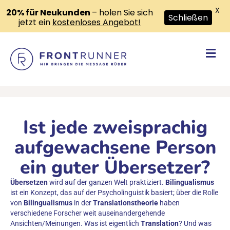
X
20% für Neukunden
– holen Sie sich
Schließen
jetzt ein
kostenloses Angebot!
Na
Ist jede zweisprachig
aufgewachsene Person
ein guter Übersetzer?
Übersetzen
wird auf der ganzen Welt praktiziert.
Bilingualismus
ist ein Konzept, das auf der Psycholinguistik basiert; über die Rolle
von
Bilingualismus
in der
Translationstheorie
haben
verschiedene Forscher weit auseinandergehende
Ansichten/Meinungen. Was ist eigentlich
Translation
? Und was