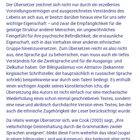
Der Übersetzer zeichnet sich nicht nur durch ein exzellentes
Vorstellungsvermögen und ausgezeichnetes Verständnis des
Lebens an sich aus, er besitzt darüber hinaus eine für uns sehr
wichtige Eigenschaft – und zwar die Empfänglichkeit für die
geistige Struktur anderer Menschen, ein ungewöhnliches
Feingefühl für ihre psychische Befindlichkeit, die erstaunliche
Eigenschaft, sich in das Verhalten einer anderen ethnischen
Gruppe hineinzuversetzen. Zum Übersetzen reicht es also nicht
aus, eine Sprache gut zu beherrschen, man muss auch ein tiefes
Verständnis für die Zweitsprache und für die Ausgangs- und
Zielkultur haben. Der Bilingualismus von Aitmatov (bekannter
kirgisischer Schriftsteller, der hauptsächlich in russischer Sprache
schrieb) beispielsweise war durch sein Talent bedingt. Es enthüllt
einen wichtigen Aspekt seines künstlerischen Ichs; die
Übersetzung des Autors ist nicht einfach nur eine mechanische
Wiederholung eines schon einmal geschriebenen Textes, sondern
eine neue und akribisch durchdachte Version eines Textes, bei der
auch die ethnische Zugehörigkeit der Leser berücksichtigt wurde.
Da relativ wenige Übersetzer sich, wie Cook (2003) sagt, „ihre
vielschichtige Geisteshaltung durch die Grammatiken zweier
Sprachen aneignen“, bleibt diese Form weiterhin das Ideal (sogar
in einem bilingualen Land wie Kamerun), das bedeutet aber nicht,