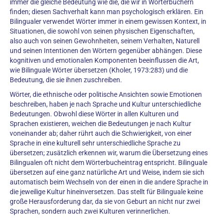
immer die gleiche Bedeutung wie die, die wir in Wörterbüchern
finden; diesen Sachverhalt kann man psychologisch erklären. Ein
Bilingualer verwendet Wörter immer in einem gewissen Kontext, in
Situationen, die sowohl von seinen physischen Eigenschaften,
also auch von seinen Gewohnheiten, seinem Verhalten, Naturell
und seinen Intentionen den Wörtern gegenüber abhängen. Diese
kognitiven und emotionalen Komponenten beeinflussen die Art,
wie Bilinguale Wörter übersetzen (Kholer, 1973:283) und die
Bedeutung, die sie ihnen zuschreiben.
Wörter, die ethnische oder politische Ansichten sowie Emotionen
beschreiben, haben je nach Sprache und Kultur unterschiedliche
Bedeutungen. Obwohl diese Wörter in allen Kulturen und
Sprachen existieren, weichen die Bedeutungen je nach Kultur
voneinander ab; daher rührt auch die Schwierigkeit, von einer
Sprache in eine kulturell sehr unterschiedliche Sprache zu
übersetzen; zusätzlich erkennen wir, warum die Übersetzung eines
Bilingualen oft nicht dem Wörterbucheintrag entspricht. Bilinguale
übersetzen auf eine ganz natürliche Art und Weise, indem sie sich
automatisch beim Wechseln von der einen in die andere Sprache in
die jeweilige Kultur hineinversetzen. Das stellt für Bilinguale keine
große Herausforderung dar, da sie von Geburt an nicht nur zwei
Sprachen, sondern auch zwei Kulturen verinnerlichen.