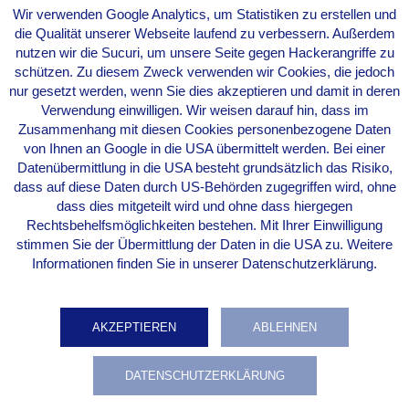
Wir verwenden Google Analytics, um Statistiken zu erstellen und
Fachgebiet weiteres sachbezogenes, auch landes- oder
die Qualität unserer Webseite laufend zu verbessern. Außerdem
sprachspezifisches Fachwissen sowie Wissen über die jeweiligen
nutzen wir die Sucuri, um unsere Seite gegen Hackerangriffe zu
Textsorten unerlässlich.
schützen. Zu diesem Zweck verwenden wir Cookies, die jedoch
Professionelle Übersetzer bieten manchmal eine Beratung für das
nur gesetzt werden, wenn Sie dies akzeptieren und damit in deren
Erstellen von Ausgangstexten an, um so spätere
Verwendung einwilligen. Wir weisen darauf hin, dass im
Übertragungsprobleme gewissermaßen „an der Quelle“
Zusammenhang mit diesen Cookies personenbezogene Daten
auszuschalten (übersetzungsgerechtes Schreiben). So wird
von Ihnen an Google in die USA übermittelt werden. Bei einer
Autoren von Gebrauchstexten, die von vornherein zur
Datenübermittlung in die USA besteht grundsätzlich das Risiko,
Übersetzung bestimmt sind, beispielsweise empfohlen, möglichst
dass auf diese Daten durch US-Behörden zugegriffen wird, ohne
klar und allgemeinverständlich zu formulieren, nur klar definierte
dass dies mitgeteilt wird und ohne dass hiergegen
Fachwörter und Abkürzungen zu verwenden und keine
Rechtsbehelfsmöglichkeiten bestehen. Mit Ihrer Einwilligung
missverständlichen, mehrdeutigen oder nur für Eingeweihte
stimmen Sie der Übermittlung der Daten in die USA zu. Weitere
nachvollziehbaren Formulierungen zu wählen. Generell wichtig für
die Übersetzungsqualität ist auch die Kommunikation zwischen
Informationen finden Sie in unserer Datenschutzerklärung.
Auftraggeber oder Verfasser und Übersetzer: Ein kompetenter
Ansprechpartner für Rückfragen sollte immer zur Verfügung
stehen.
AKZEPTIEREN
ABLEHNEN
DATENSCHUTZERKLÄRUNG
Impressum
Datenschutzerklärung