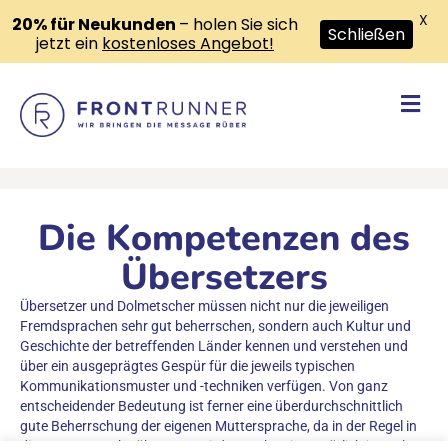
X
20% für Neukunden
– holen Sie sich
Schließen
jetzt ein
kostenloses Angebot!
Na
Die Kompetenzen des
Übersetzers
Übersetzer und Dolmetscher müssen nicht nur die jeweiligen
Fremdsprachen sehr gut beherrschen, sondern auch Kultur und
Geschichte der betreffenden Länder kennen und verstehen und
über ein ausgeprägtes Gespür für die jeweils typischen
Kommunikationsmuster und -techniken verfügen. Von ganz
entscheidender Bedeutung ist ferner eine überdurchschnittlich
gute Beherrschung der eigenen Muttersprache, da in der Regel in
die Muttersprache übersetzt wird. Daneben ist natürlich je nach