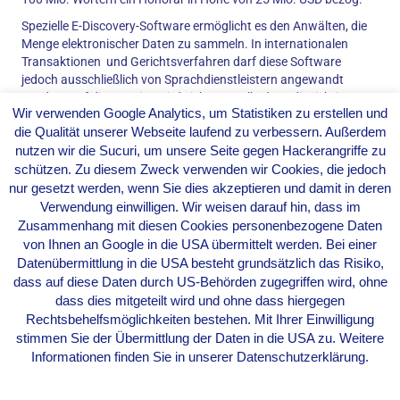
Spezielle E-Discovery-Software ermöglicht es den Anwälten, die
Menge elektronischer Daten zu sammeln. In internationalen
Transaktionen und Gerichtsverfahren darf diese Software
jedoch ausschließlich von Sprachdienstleistern angewandt
werden. Auf diese Weise wird sichergestellt, dass die richtigen
Wir verwenden Google Analytics, um Statistiken zu erstellen und
Suchbegriffe eingegeben und die richtigen Informationen
die Qualität unserer Webseite laufend zu verbessern. Außerdem
gefunden werden. Computer fertigen auch heute noch zum
nutzen wir die Sucuri, um unsere Seite gegen Hackerangriffe zu
Großteil qualitativ minderwertige Übersetzungen an. Dies gilt
insbesondere für Texte, die sich mit schwierigen Themen mit
schützen. Zu diesem Zweck verwenden wir Cookies, die jedoch
vielen fachspezifischen Details befassen (z. B.
nur gesetzt werden, wenn Sie dies akzeptieren und damit in deren
Arzneimittelpatente).
Verwendung einwilligen. Wir weisen darauf hin, dass im
Zusammenhang mit diesen Cookies personenbezogene Daten
Die vielen Jurastudenten fragen sich, ob sich die schlechten
von Ihnen an Google in die USA übermittelt werden. Bei einer
Arbeitsmarktbedienungen jemals verbessern werden. Durch die
Datenübermittlung in die USA besteht grundsätzlich das Risiko,
Doppelkräfte von Globalisierung und technologischem
dass auf diese Daten durch US-Behörden zugegriffen wird, ohne
Fortschritt könnten viele mittelmäßige Anwälte ihre Anstellung
dass dies mitgeteilt wird und ohne dass hiergegen
verlieren. Es wird jedoch eine Nachfrage nach denjenigen
Rechtsbehelfsmöglichkeiten bestehen. Mit Ihrer Einwilligung
bestehen, die über die erforderlichen Sprach-und
stimmen Sie der Übermittlung der Daten in die USA zu. Weitere
Computerkenntnisse verfügen.
Informationen finden Sie in unserer Datenschutzerklärung.