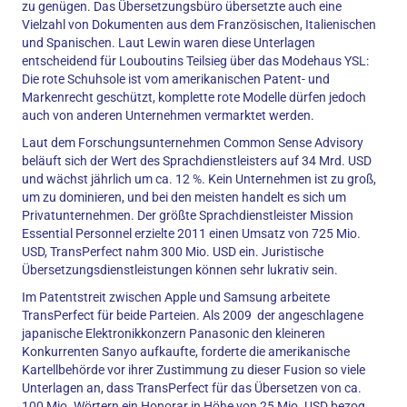
zu genügen. Das Übersetzungsbüro übersetzte auch eine
Vielzahl von Dokumenten aus dem Französischen, Italienischen
und Spanischen. Laut Lewin waren diese Unterlagen
entscheidend für Louboutins Teilsieg über das Modehaus YSL:
Die rote Schuhsole ist vom amerikanischen Patent- und
Markenrecht geschützt, komplette rote Modelle dürfen jedoch
auch von anderen Unternehmen vermarktet werden.
Laut dem Forschungsunternehmen Common Sense Advisory
beläuft sich der Wert des Sprachdienstleisters auf 34 Mrd. USD
und wächst jährlich um ca. 12 %. Kein Unternehmen ist zu groß,
um zu dominieren, und bei den meisten handelt es sich um
Privatunternehmen. Der größte Sprachdienstleister Mission
Essential Personnel erzielte 2011 einen Umsatz von 725 Mio.
USD, TransPerfect nahm 300 Mio. USD ein. Juristische
Übersetzungsdienstleistungen können sehr lukrativ sein.
Im Patentstreit zwischen Apple und Samsung arbeitete
TransPerfect für beide Parteien. Als 2009 der angeschlagene
japanische Elektronikkonzern Panasonic den kleineren
Konkurrenten Sanyo aufkaufte, forderte die amerikanische
Kartellbehörde vor ihrer Zustimmung zu dieser Fusion so viele
Unterlagen an, dass TransPerfect für das Übersetzen von ca.
100 Mio. Wörtern ein Honorar in Höhe von 25 Mio. USD bezog.