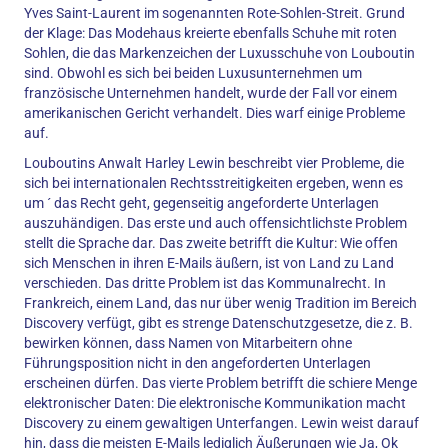
Yves Saint-Laurent im sogenannten Rote-Sohlen-Streit. Grund
der Klage: Das Modehaus kreierte ebenfalls Schuhe mit roten
Sohlen, die das Markenzeichen der Luxusschuhe von Louboutin
sind. Obwohl es sich bei beiden Luxusunternehmen um
französische Unternehmen handelt, wurde der Fall vor einem
amerikanischen Gericht verhandelt. Dies warf einige Probleme
auf.
Louboutins Anwalt Harley Lewin beschreibt vier Probleme, die
sich bei internationalen Rechtsstreitigkeiten ergeben, wenn es
um ´ das Recht geht, gegenseitig angeforderte Unterlagen
auszuhändigen. Das erste und auch offensichtlichste Problem
stellt die Sprache dar. Das zweite betrifft die Kultur: Wie offen
sich Menschen in ihren E-Mails äußern, ist von Land zu Land
verschieden. Das dritte Problem ist das Kommunalrecht. In
Frankreich, einem Land, das nur über wenig Tradition im Bereich
Discovery verfügt, gibt es strenge Datenschutzgesetze, die z. B.
bewirken können, dass Namen von Mitarbeitern ohne
Führungsposition nicht in den angeforderten Unterlagen
erscheinen dürfen. Das vierte Problem betrifft die schiere Menge
elektronischer Daten: Die elektronische Kommunikation macht
Discovery zu einem gewaltigen Unterfangen. Lewin weist darauf
hin, dass die meisten E-Mails lediglich Äußerungen wie Ja, Ok