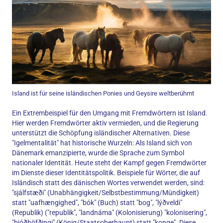
Island ist für seine isländischen Ponies und Geysire weltberühmt
Ein Extrembeispiel für den Umgang mit Fremdwörtern ist Island.
Hier werden Fremdwörter aktiv vermieden, und die Regierung
unterstützt die Schöpfung isländischer Alternativen. Diese
"Igelmentalität" hat historische Wurzeln: Als Island sich von
Dänemark emanzipierte, wurde die Sprache zum Symbol
nationaler Identität. Heute steht der Kampf gegen Fremdwörter
im Dienste dieser Identitätspolitik. Beispiele für Wörter, die auf
Isländisch statt des dänischen Wortes verwendet werden, sind:
"sjálfstæði" (Unabhängigkeit/Selbstbestimmung/Mündigkeit)
statt "uafhængighed", "bók" (Buch) statt "bog", "lýðveldi"
(Republik) ("republik", "landnáma" (Kolonisierung) "kolonisering",
"þjóðhöfðingi" (König/Staatsoberhaupt) statt "konge". Diese