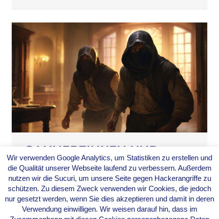
GAUNERZINKEN UND
Wir verwenden Google Analytics, um Statistiken zu erstellen und
ROTWELSCH – DIE
die Qualität unserer Webseite laufend zu verbessern. Außerdem
GEHEIME SPRACHE DER
nutzen wir die Sucuri, um unsere Seite gegen Hackerangriffe zu
VAGABUNDEN ENTHÜLLT
schützen. Zu diesem Zweck verwenden wir Cookies, die jedoch
nur gesetzt werden, wenn Sie dies akzeptieren und damit in deren
Von
Evarella
|
25. Februar 2024
Verwendung einwilligen. Wir weisen darauf hin, dass im