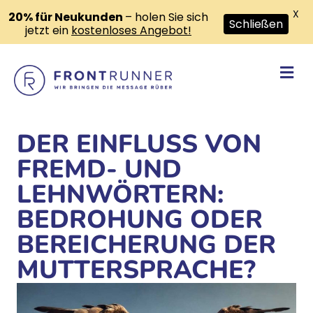
X
20% für Neukunden
– holen Sie sich
Schließen
jetzt ein
kostenloses Angebot!
Na
DER EINFLUSS VON
FREMD- UND
LEHNWÖRTERN:
BEDROHUNG ODER
BEREICHERUNG DER
MUTTERSPRACHE?