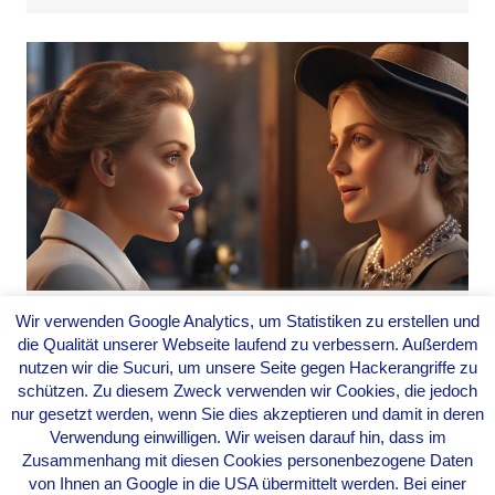
Wir verwenden Google Analytics, um Statistiken zu erstellen und
MUNDART-VIELFALT
die Qualität unserer Webseite laufend zu verbessern. Außerdem
FEIERN: EIN AUFRUF ZUM
nutzen wir die Sucuri, um unsere Seite gegen Hackerangriffe zu
SCHUTZ UND ZUR PFLEGE
schützen. Zu diesem Zweck verwenden wir Cookies, die jedoch
DER MUDDASPRÒÒCH
nur gesetzt werden, wenn Sie dies akzeptieren und damit in deren
Verwendung einwilligen. Wir weisen darauf hin, dass im
Von
Evarella
|
9. Februar 2024
Zusammenhang mit diesen Cookies personenbezogene Daten
von Ihnen an Google in die USA übermittelt werden. Bei einer