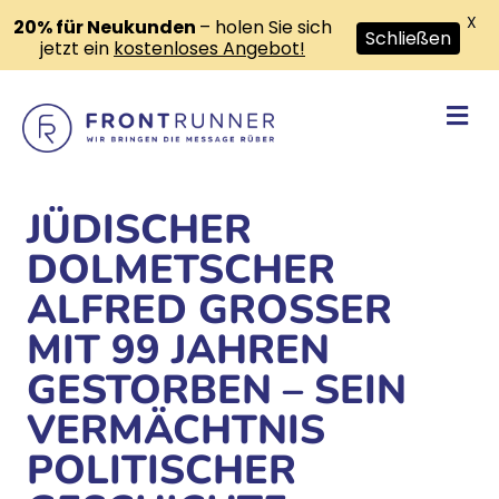
X
20% für Neukunden
– holen Sie sich
Schließen
jetzt ein
kostenloses Angebot!
Na
JÜDISCHER
DOLMETSCHER
ALFRED GROSSER
MIT 99 JAHREN
GESTORBEN – SEIN
VERMÄCHTNIS
POLITISCHER