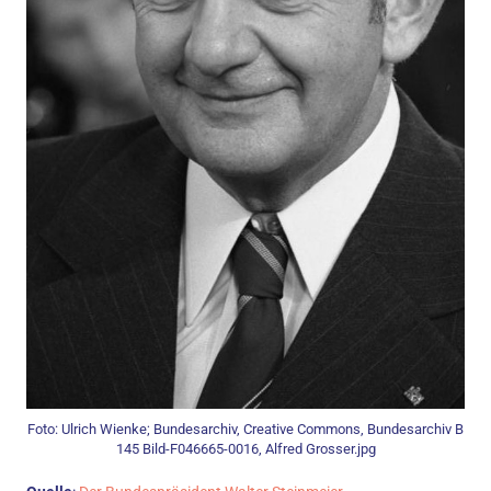
Foto: Ulrich Wienke; Bundesarchiv, Creative Commons, Bundesarchiv B
145 Bild-F046665-0016, Alfred Grosser.jpg