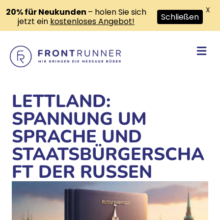
X
20% für Neukunden
– holen Sie sich
Schließen
jetzt ein
kostenloses Angebot!
Na
LETTLAND:
SPANNUNG UM
SPRACHE UND
STAATSBÜRGERSCHA
FT DER RUSSEN