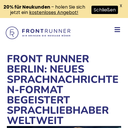
X
20% für Neukunden
– holen Sie sich
Schließen
jetzt ein
kostenloses Angebot!
Na
FRONT RUNNER
BERLIN: NEUES
SPRACHNACHRICHTE
N-FORMAT
BEGEISTERT
SPRACHLIEBHABER
WELTWEIT