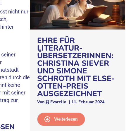
-
st nicht nur
sch,
 hinter
EHRE FÜR
LITERATUR-
ÜBERSETZERINNEN:
 seiner
CHRISTINA SIEVER
r
UND SIMONE
imatstadt
SCHROTH MIT ELSE-
uren durch die
OTTEN-PREIS
nnt keine
AUSGEZEICHNET
r mit seiner
trag zur
Von
Evarella
|
11. Februar 2024
Weiterlesen
SSEN