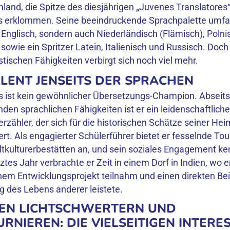
hland, die Spitze des diesjährigen „Juvenes Translatores“
 erklommen. Seine beeindruckende Sprachpalette umfas
Englisch, sondern auch Niederländisch (Flämisch), Polni
sowie ein Spritzer Latein, Italienisch und Russisch. Doch
stischen Fähigkeiten verbirgt sich noch viel mehr.
LENT JENSEITS DER SPRACHEN
ist kein gewöhnlicher Übersetzungs-Champion. Abseits
den sprachlichen Fähigkeiten ist er ein leidenschaftliche
rzähler, der sich für die historischen Schätze seiner He
ert. Als engagierter Schülerführer bietet er fesselnde To
ulturerbestätten an, und sein soziales Engagement ke
tes Jahr verbrachte er Zeit in einem Dorf in Indien, wo e
nem Entwicklungsprojekt teilnahm und einen direkten Bei
 des Lebens anderer leistete.
EN LICHTSCHWERTERN UND
RNIEREN: DIE VIELSEITIGEN INTERE