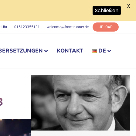
X
Schließen
0 Uhr
015123355131
welcome@front-runner.de
UPLOAD
BERSETZUNGEN
KONTAKT
DE
B