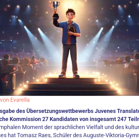
von Evarella
Ausgabe des Übersetzungswettbewerbs Juvenes Translato
sche Kommission 27 Kandidaten von insgesamt 247 Tei
umphalen Moment der sprachlichen Vielfalt und des kultur
ses hat Tomasz Raes, Schüler des Auguste-Viktoria-Gym