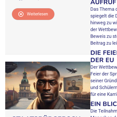
AUFRUF
Das Thema de
Weiterlesen
spiegelt die
hinweg zu wi
der Wettbewe
Beweis zu st
Beitrag zu le
DIE FEI
DER EU
Der Wettbewer
Feier der Spr
seiner Grün
und Schülern
für eine Kar
EIN BLI
Die Teilnahm