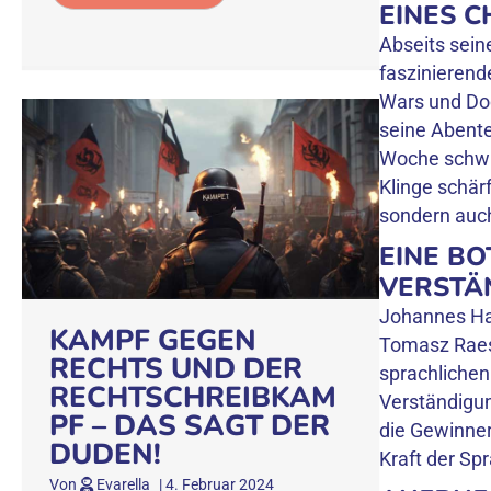
EINES 
Abseits sein
faszinierend
Wars und Doc
seine Abente
Woche schwin
Klinge schärf
sondern auc
EINE BO
VERSTÄ
Johannes Hah
KAMPF GEGEN
Tomasz Raes
RECHTS UND DER
sprachlichen 
RECHTSCHREIBKAM
Verständigu
PF – DAS SAGT DER
die Gewinner
DUDEN!
Kraft der Sp
Von
Evarella
|
4. Februar 2024