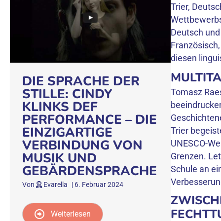
Trier, Deutsc
Wettbewerbs
Deutsch und 
Französisch, 
diesen lingui
MULTITA
DIE SPRACHE DER
STILLE: CINDY
Tomasz Raes 
KLINKS DEF
beeindrucken
PERFORMANCE – DIE
Geschichtene
EINZIGARTIGE
Trier begeist
VERBINDUNG VON
UNESCO-Weltk
MUSIK UND
Grenzen. Letz
GEBÄRDENSPRACHE
Schule an ei
Verbesserung
Von
Evarella
|
6. Februar 2024
ZWISCH
FECHTTU
Weiterlesen