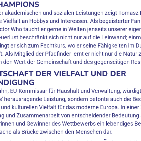
CHAMPIONS
er akademischen und sozialen Leistungen zeigt Tomasz 
e Vielfalt an Hobbys und Interessen. Als begeisterter Fan
tor Who taucht er gerne in Welten jenseits unserer eige
uerlust beschränkt sich nicht nur auf die Leinwand; einm
gt er sich zum Fechtkurs, wo er seine Fähigkeiten im Du
t. Als Mitglied der Pfadfinder lernt er nicht nur die Natur
h den Wert der Gemeinschaft und des gegenseitigen Res
TSCHAFT DER VIELFALT UND DER
NDIGUNG
n, EU-Kommissar für Haushalt und Verwaltung, würdigte
' herausragende Leistung, sondern betonte auch die Be
und kulturellen Vielfalt für das moderne Europa. In einer Z
ng und Zusammenarbeit von entscheidender Bedeutung si
innen und Gewinner des Wettbewerbs ein lebendiges Beis
rache als Brücke zwischen den Menschen dar.