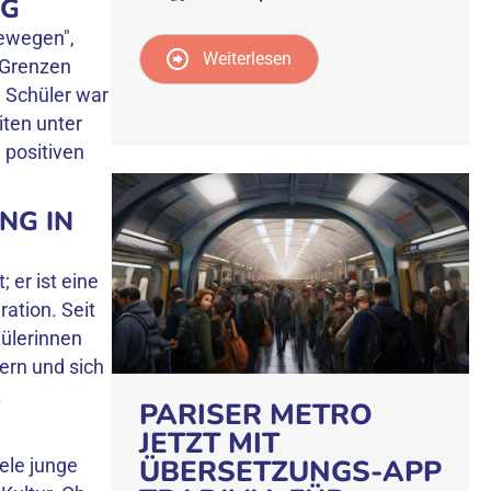
NG
bewegen",
Weiterlesen
 Grenzen
 Schüler war
iten unter
 positiven
NG IN
 er ist eine
ration. Seit
ülerinnen
ern und sich
.
PARISER METRO
JETZT MIT
ÜBERSETZUNGS-APP
ele junge