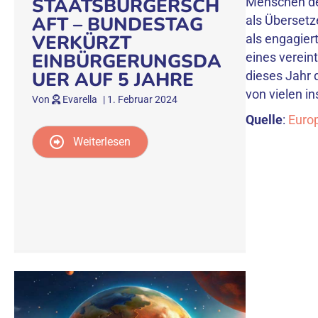
STAATSBÜRGERSCH
Menschen den
AFT – BUNDESTAG
als Übersetz
VERKÜRZT
als engagiert
EINBÜRGERUNGSDA
eines verein
UER AUF 5 JAHRE
dieses Jahr 
von vielen i
Von
Evarella
|
1. Februar 2024
Quelle
:
Euro
Weiterlesen