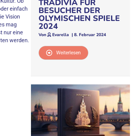
TRADIVIA FÜR
Kultur. Ob
BESUCHER DER
der einfach
OLYMISCHEN SPIELE
ie Vision
2024
aes mag
t nur eine
Von
Evarella
|
8. Februar 2024
lten werden.
Weiterlesen