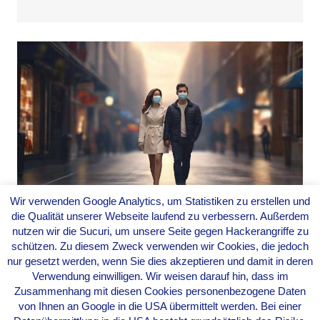
Wir verwenden Google Analytics, um Statistiken zu erstellen und
die Qualität unserer Webseite laufend zu verbessern. Außerdem
Pandemie-Wörter: Wie die
nutzen wir die Sucuri, um unsere Seite gegen Hackerangriffe zu
Corona-Sprache unser
schützen. Zu diesem Zweck verwenden wir Cookies, die jedoch
Leben geprägt hat
nur gesetzt werden, wenn Sie dies akzeptieren und damit in deren
Verwendung einwilligen. Wir weisen darauf hin, dass im
Von
Evarella
|
8. März 2024
Zusammenhang mit diesen Cookies personenbezogene Daten
von Ihnen an Google in die USA übermittelt werden. Bei einer