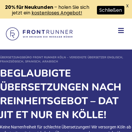
X
20% für Neukunden
– holen Sie sich
Schließen
jetzt ein
kostenloses Angebot!
Na
ÜBERSETZUNGSBÜRO FRONT RUNNER KÖLN – VEREIDIGTE ÜBERSETZER ENGLISCH,
FRANZSÖSISCH, SPANISCH, ARABISCH
BEGLAUBIGTE
ÜBERSETZUNGEN NACH
REINHEITSGEBOT – DAT
JIT ET NUR EN KÖLLE!
Keine Narrenfreiheit für schlechte Übersetzungen! Wir versorgen Köln ab