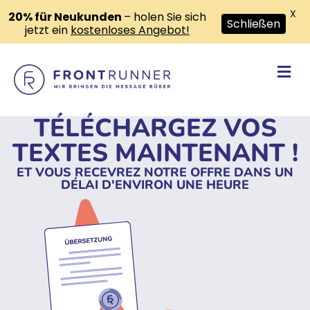
X
20% für Neukunden
– holen Sie sich
Schließen
jetzt ein
kostenloses Angebot!
Me
TÉLÉCHARGEZ VOS
TEXTES MAINTENANT !
ET VOUS RECEVREZ NOTRE OFFRE DANS UN
DÉLAI D'ENVIRON UNE HEURE