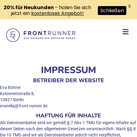
X
20% für Neukunden
– holen Sie sich
Schließen
jetzt ein
kostenloses Angebot!
Na
IMPRESSUM
BETREIBER DER WEBSITE
Eva Böhrer
Kolonnenstraße 8,
10827 Berlin
evarella@front-runner.de
HAFTUNG FÜR INHALTE
Als Diensteanbieter sind wir gemäß § 7 Abs.1 TMG für eigene Inhalte auf
diesen Seiten nach den allgemeinen Gesetzen verantwortlich. Nach §§ 8
bis 10 TMG sind wir als Diensteanbieter jedoch nicht verpflichtet,