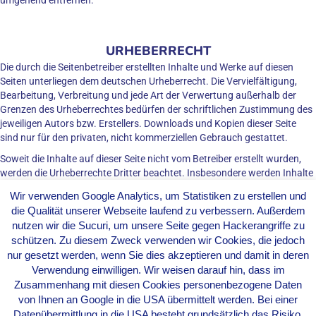
umgehend entfernen.
URHEBERRECHT
Die durch die Seitenbetreiber erstellten Inhalte und Werke auf diesen
Seiten unterliegen dem deutschen Urheberrecht. Die Vervielfältigung,
Bearbeitung, Verbreitung und jede Art der Verwertung außerhalb der
Grenzen des Urheberrechtes bedürfen der schriftlichen Zustimmung des
jeweiligen Autors bzw. Erstellers. Downloads und Kopien dieser Seite
sind nur für den privaten, nicht kommerziellen Gebrauch gestattet.
Soweit die Inhalte auf dieser Seite nicht vom Betreiber erstellt wurden,
werden die Urheberrechte Dritter beachtet. Insbesondere werden Inhalte
Dritter als solche gekennzeichnet. Sollten Sie trotzdem auf eine
Wir verwenden Google Analytics, um Statistiken zu erstellen und
Urheberrechtsverletzung aufmerksam werden, bitten wir um einen
die Qualität unserer Webseite laufend zu verbessern. Außerdem
entsprechenden Hinweis. Bei Bekanntwerden von Rechtsverletzungen
nutzen wir die Sucuri, um unsere Seite gegen Hackerangriffe zu
werden wir derartige Inhalte umgehend entfernen.
schützen. Zu diesem Zweck verwenden wir Cookies, die jedoch
Front Runner ist eine beim deutschen Patent- und Markenamt
nur gesetzt werden, wenn Sie dies akzeptieren und damit in deren
eingetragene Wortmarke.
Verwendung einwilligen. Wir weisen darauf hin, dass im
Zusammenhang mit diesen Cookies personenbezogene Daten
von Ihnen an Google in die USA übermittelt werden. Bei einer
Datenübermittlung in die USA besteht grundsätzlich das Risiko,