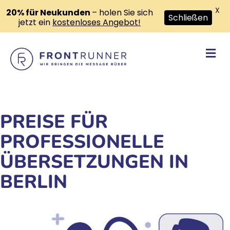
X
20% für Neukunden
– holen Sie sich
Schließen
jetzt ein
kostenloses Angebot!
Na
PREISE FÜR
PROFESSIONELLE
ÜBERSETZUNGEN IN
BERLIN