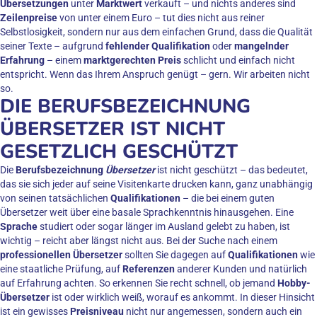
Übersetzungen
unter
Marktwert
verkauft – und nichts anderes sind
Zeilenpreise
von unter einem Euro – tut dies nicht aus reiner
Selbstlosigkeit, sondern nur aus dem einfachen Grund, dass die Qualität
seiner Texte – aufgrund
fehlender Qualifikation
oder
mangelnder
Erfahrung
– einem
marktgerechten Preis
schlicht und einfach nicht
entspricht. Wenn das Ihrem Anspruch genügt – gern. Wir arbeiten nicht
so.
DIE BERUFSBEZEICHNUNG
ÜBERSETZER IST NICHT
GESETZLICH GESCHÜTZT
Die
Berufsbezeichnung
Übersetzer
ist nicht geschützt – das bedeutet,
das sie sich jeder auf seine Visitenkarte drucken kann, ganz unabhängig
von seinen tatsächlichen
Qualifikationen
– die bei einem guten
Übersetzer weit über eine basale Sprachkenntnis hinausgehen. Eine
Sprache
studiert oder sogar länger im Ausland gelebt zu haben, ist
wichtig – reicht aber längst nicht aus. Bei der Suche nach einem
professionellen
Übersetzer
sollten Sie dagegen auf
Qualifikationen
wie
eine staatliche Prüfung, auf
Referenzen
anderer Kunden und natürlich
auf Erfahrung achten. So erkennen Sie recht schnell, ob jemand
Hobby-
Übersetzer
ist oder wirklich weiß, worauf es ankommt. In dieser Hinsicht
ist ein gewisses
Preisniveau
nicht nur angemessen, sondern auch ein