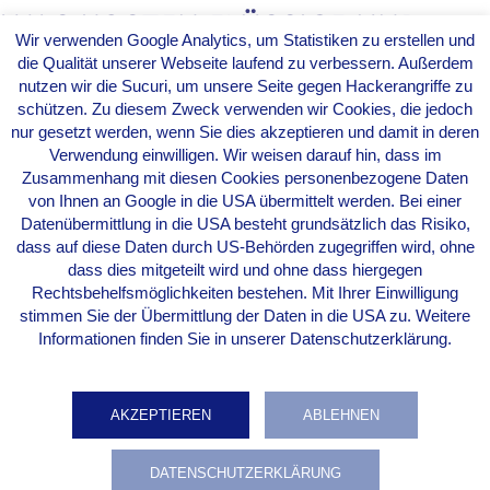
WAS KOSTEN FLÜSSIGE UND
Wir verwenden Google Analytics, um Statistiken zu erstellen und
PRÄZISE ÜBERSETZUNGEN VON
die Qualität unserer Webseite laufend zu verbessern. Außerdem
EINEM FACHKUNDIGEN
nutzen wir die Sucuri, um unsere Seite gegen Hackerangriffe zu
schützen. Zu diesem Zweck verwenden wir Cookies, die jedoch
ÜBERSETZER?
nur gesetzt werden, wenn Sie dies akzeptieren und damit in deren
Verwendung einwilligen. Wir weisen darauf hin, dass im
Ein
professionelles Übersetzungsbüro
hat niemals Festpreise. Der finale
Zusammenhang mit diesen Cookies personenbezogene Daten
Preis hängt vielmehr von der
Sprache
, dem Fachgebiet und der
von Ihnen an Google in die USA übermittelt werden. Bei einer
Dringlichkeit des zu übersetzenden
Textes
ab.
Datenübermittlung in die USA besteht grundsätzlich das Risiko,
Schicken Sie uns eine E-Mail an
dass auf diese Daten durch US-Behörden zugegriffen wird, ohne
w
elcome@front-runner.de
dass dies mitgeteilt wird und ohne dass hiergegen
oder nutzen Sie unser Upload-Formular für eine schnelle Online-Anfrage:
Rechtsbehelfsmöglichkeiten bestehen. Mit Ihrer Einwilligung
stimmen Sie der Übermittlung der Daten in die USA zu. Weitere
JETZT ANFRAGEN
Informationen finden Sie in unserer Datenschutzerklärung.
AKZEPTIEREN
ABLEHNEN
DATENSCHUTZERKLÄRUNG
Impressum
Datenschutzerklärung