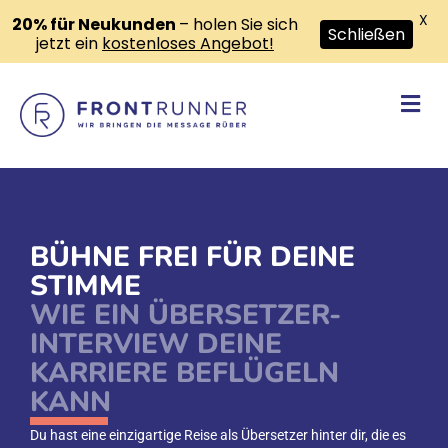
X
20% für Neukunden
– holen Sie sich
Schließen
jetzt ein
kostenloses Angebot!
Na
BÜHNE FREI FÜR DEINE
STIMME
WIE EIN ÜBERSETZER-
INTERVIEW DEINE
KARRIERE BEFLÜGELN
KANN
Du hast eine einzigartige Reise als Übersetzer hinter dir, die es