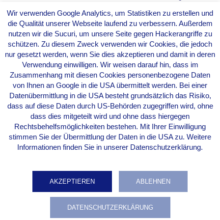
Wir verwenden Google Analytics, um Statistiken zu erstellen und
WISSENSAUSTAUSCH
die Qualität unserer Webseite laufend zu verbessern. Außerdem
nutzen wir die Sucuri, um unsere Seite gegen Hackerangriffe zu
Das Interview kann als Plattform für den Austausch von Wissen
schützen. Zu diesem Zweck verwenden wir Cookies, die jedoch
und Erfahrungen dienen. Du kannst von den Erfahrungen
nur gesetzt werden, wenn Sie dies akzeptieren und damit in deren
anderer lernen und gleichzeitig dein eigenes Wissen teilen.
Verwendung einwilligen. Wir weisen darauf hin, dass im
Zusammenhang mit diesen Cookies personenbezogene Daten
von Ihnen an Google in die USA übermittelt werden. Bei einer
INSPIRIEREN UND INFORMIEREN
Datenübermittlung in die USA besteht grundsätzlich das Risiko,
dass auf diese Daten durch US-Behörden zugegriffen wird, ohne
Deine Erfahrungen und Einblicke können andere inspirieren, die in
dass dies mitgeteilt wird und ohne dass hiergegen
der Branche tätig sind oder eine ähnliche Karriere anstreben.
Rechtsbehelfsmöglichkeiten bestehen. Mit Ihrer Einwilligung
Durch das Teilen deine Geschichte kannst du anderen helfen,
stimmen Sie der Übermittlung der Daten in die USA zu. Weitere
ihren eigenen Weg zu finden.
Informationen finden Sie in unserer Datenschutzerklärung.
AKZEPTIEREN
ABLEHNEN
DATENSCHUTZERKLÄRUNG
Impressum
Datenschutzerklärung