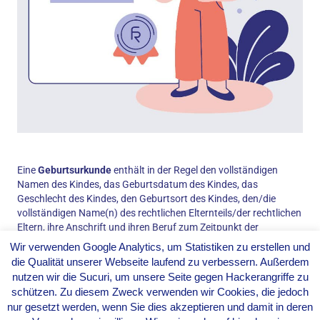
Eine
Geburtsurkunde
enthält in der Regel den vollständigen
Namen des Kindes, das Geburtsdatum des Kindes, das
Geschlecht des Kindes, den Geburtsort des Kindes, den/die
vollständigen Name(n) des rechtlichen Elternteils/der rechtlichen
Eltern, ihre Anschrift und ihren Beruf zum Zeitpunkt der
Ausstellung der
Geburtsurkunde.
Sonstige relevante Angaben,
Wir verwenden Google Analytics, um Statistiken zu erstellen und
die eine
Geburtsurkunde
beinhalten kann, sind der Name des
die Qualität unserer Webseite laufend zu verbessern. Außerdem
Krankenhauses, in dem das Kind geboren wurde, der Name und
nutzen wir die Sucuri, um unsere Seite gegen Hackerangriffe zu
die Unterschrift des bei der
Geburt
anwesenden Arztes, der
schützen. Zu diesem Zweck verwenden wir Cookies, die jedoch
Name und die Adresse des Standesamtes, das die
nur gesetzt werden, wenn Sie dies akzeptieren und damit in deren
Geburtsurkunde ausgestellt hat. In vielen Ländern gibt es zwei