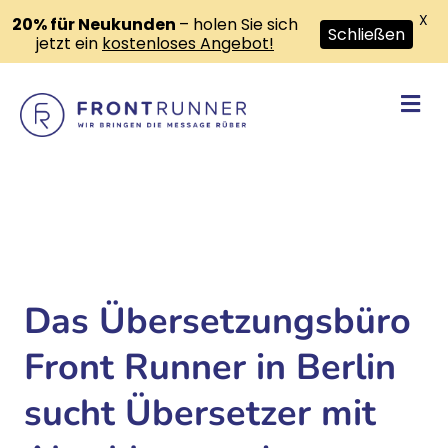
X
20% für Neukunden
– holen Sie sich
Schließen
jetzt ein
kostenloses Angebot!
Na
Das Übersetzungsbüro
Front Runner in Berlin
sucht Übersetzer mit