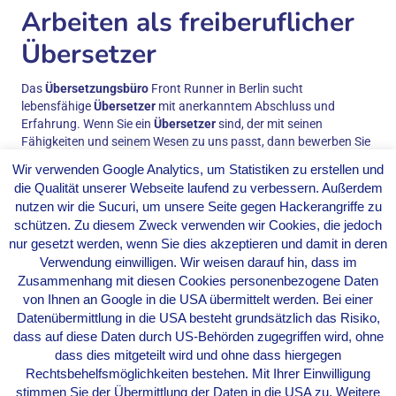
Arbeiten als freiberuflicher
Übersetzer
Das
Übersetzungsbüro
Front Runner in Berlin sucht
lebensfähige
Übersetzer
mit anerkanntem Abschluss und
Erfahrung. Wenn Sie ein
Übersetzer
sind, der mit seinen
Fähigkeiten und seinem Wesen zu uns passt, dann bewerben Sie
sich bei uns!
Wir verwenden Google Analytics, um Statistiken zu erstellen und
Ihre Persönlichkeit als
die Qualität unserer Webseite laufend zu verbessern. Außerdem
nutzen wir die Sucuri, um unsere Seite gegen Hackerangriffe zu
Übersetzer
schützen. Zu diesem Zweck verwenden wir Cookies, die jedoch
nur gesetzt werden, wenn Sie dies akzeptieren und damit in deren
Sie sind Freelancer, pünktlich, verbindlich, schnell im
Verwendung einwilligen. Wir weisen darauf hin, dass im
Kopf, lösungsorientiert, zu den Geschäftszeiten gut erreichbar
Zusammenhang mit diesen Cookies personenbezogene Daten
und der Meinung, dass Übersetzer ein genialer Beruf ist.
von Ihnen an Google in die USA übermittelt werden. Bei einer
Ihre Qualifikation als
Datenübermittlung in die USA besteht grundsätzlich das Risiko,
dass auf diese Daten durch US-Behörden zugegriffen wird, ohne
Übersetzer
dass dies mitgeteilt wird und ohne dass hiergegen
Rechtsbehelfsmöglichkeiten bestehen. Mit Ihrer Einwilligung
stimmen Sie der Übermittlung der Daten in die USA zu. Weitere
Sie haben ein Diplom oder einen gleichwertigen