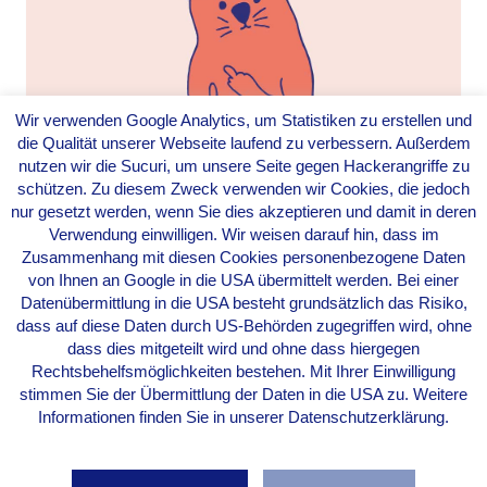
Wir verwenden Google Analytics, um Statistiken zu erstellen und
die Qualität unserer Webseite laufend zu verbessern. Außerdem
WARUM SICH DAS
nutzen wir die Sucuri, um unsere Seite gegen Hackerangriffe zu
ENGLISCHE WORT „FUCK“
schützen. Zu diesem Zweck verwenden wir Cookies, die jedoch
nur gesetzt werden, wenn Sie dies akzeptieren und damit in deren
NICHT ORIGINALGETREU
Verwendung einwilligen. Wir weisen darauf hin, dass im
ÜBERSETZEN LÄSST
Zusammenhang mit diesen Cookies personenbezogene Daten
Von
Evarella
|
17. Januar 2016
von Ihnen an Google in die USA übermittelt werden. Bei einer
Datenübermittlung in die USA besteht grundsätzlich das Risiko,
dass auf diese Daten durch US-Behörden zugegriffen wird, ohne
dass dies mitgeteilt wird und ohne dass hiergegen
Rechtsbehelfsmöglichkeiten bestehen. Mit Ihrer Einwilligung
stimmen Sie der Übermittlung der Daten in die USA zu. Weitere
Informationen finden Sie in unserer Datenschutzerklärung.