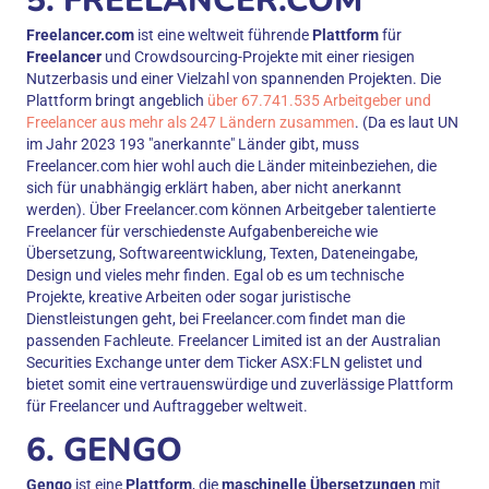
5. FREELANCER.COM
Freelancer.com
ist eine weltweit führende
Plattform
für
Freelancer
und Crowdsourcing-Projekte mit einer riesigen
Nutzerbasis und einer Vielzahl von spannenden Projekten. Die
Plattform bringt angeblich
über 67.741.535 Arbeitgeber und
Freelancer aus mehr als 247 Ländern zusammen
. (Da es laut UN
im Jahr 2023 193 "anerkannte" Länder gibt, muss
Freelancer.com hier wohl auch die Länder miteinbeziehen, die
sich für unabhängig erklärt haben, aber nicht anerkannt
werden). Über Freelancer.com können Arbeitgeber talentierte
Freelancer für verschiedenste Aufgabenbereiche wie
Übersetzung, Softwareentwicklung, Texten, Dateneingabe,
Design und vieles mehr finden. Egal ob es um technische
Projekte, kreative Arbeiten oder sogar juristische
Dienstleistungen geht, bei Freelancer.com findet man die
passenden Fachleute. Freelancer Limited ist an der Australian
Securities Exchange unter dem Ticker ASX:FLN gelistet und
bietet somit eine vertrauenswürdige und zuverlässige Plattform
für Freelancer und Auftraggeber weltweit.
6. GENGO
Gengo
ist eine
Plattform
, die
maschinelle Übersetzungen
mit