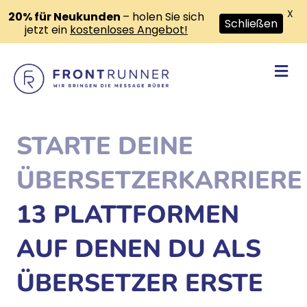
X
20% für Neukunden
– holen Sie sich
Schließen
jetzt ein
kostenloses Angebot!
Na
STARTE DEINE
ÜBERSETZERKARRIERE
13 PLATTFORMEN
AUF DENEN DU ALS
ÜBERSETZER ERSTE