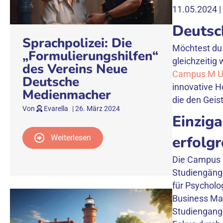
11.05.2024 |
Deutsc
Sprachpolizei: Die
Möchtest du 
„Formulierungshilfen“
gleichzeitig
des Vereins Neue
Campus M Uni
Deutsche
innovative H
Medienmacher
die den Geis
Von
Evarella
|
26. März 2024
Einzig
erfolgr
Weiterlesen
Die Campus M
Studiengänge
für Psycholo
Business Ma
Studiengang 