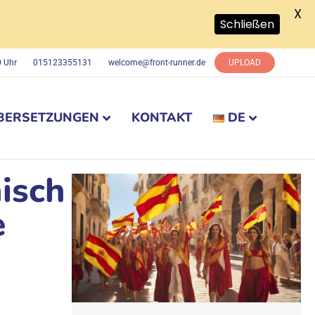
X
Schließen
0 Uhr
015123355131
welcome@front-runner.de
UPLOAD
BERSETZUNGEN
KONTAKT
DE
isch
e