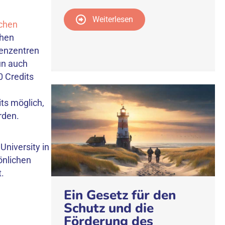
Weiterlesen
ichen
chen
ienzentren
un auch
0 Credits
ts möglich,
rden.
niversity in
önlichen
t.
Ein Gesetz für den
Schutz und die
Förderung des