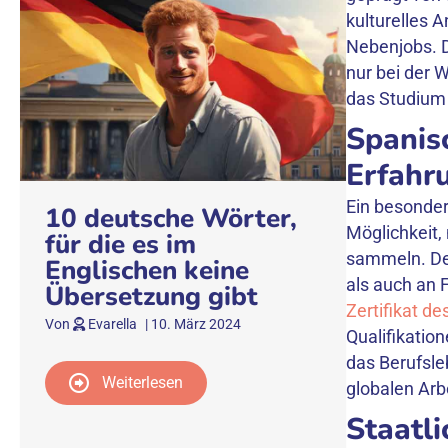
kulturelles 
Nebenjobs. D
nur bei der 
das Studium 
Spanisc
Erfahr
Ein besonder
10 deutsche Wörter,
Möglichkeit,
für die es im
sammeln. Der
Englischen keine
als auch an 
Übersetzung gibt
Zertifikat de
Von
Evarella
|
10. März 2024
Qualifikation
das Berufsle
Weiterlesen
globalen Arb
Staatl