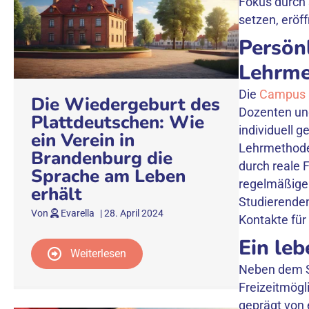
Fokus durch 
setzen, eröf
Persön
Lehrm
Die
Campus M
Die Wiedergeburt des
Dozenten und
Plattdeutschen: Wie
individuell g
ein Verein in
Lehrmethoden
Brandenburg die
durch reale 
Sprache am Leben
regelmäßige 
erhält
Studierenden
Von
Evarella
|
28. April 2024
Kontakte für 
Ein le
Weiterlesen
Neben dem St
Freizeitmögl
geprägt von e