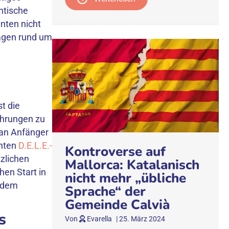
ntische
nten nicht
ragen rund um
t die
ahrungen zu
 an Anfänger
nnten
D.E.L.E.-
Kontroverse auf
zlichen
Mallorca: Katalanisch
hen Start in
nicht mehr „übliche
f dem
Sprache“ der
Gemeinde Calvià
s
Von
Evarella
|
25. März 2024