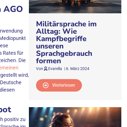
in AGO
Militärsprache im
Alltag: Wie
Verwendung
Kampfbegriffe
 Mediopunkt
unseren
iese
Sprachgebrauch
 Rates für
formen
eichen. Die
gemeinen
Von
Evarella
|
6. März 2024
estellt wird,
r Deutsche
Weiterlesen
 diesen
bot
h positiv zu
r Sprache im