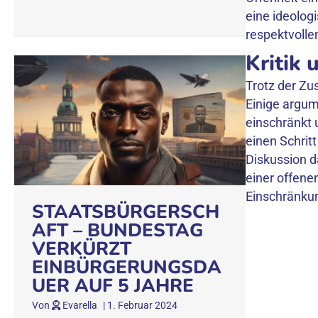
eine ideolo
respektvollen
Kritik
Trotz der Zu
Einige argum
einschränkt 
einen Schrit
Diskussion d
einer offene
Einschränkung
STAATSBÜRGERSCH
AFT – BUNDESTAG
VERKÜRZT
EINBÜRGERUNGSDA
UER AUF 5 JAHRE
Von
Evarella
|
1. Februar 2024