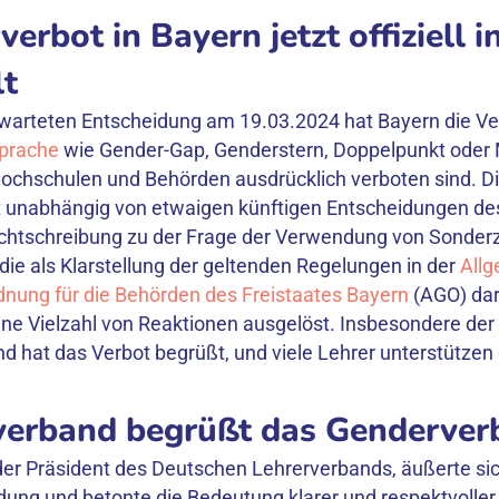
erbot in Bayern jetzt offiziell 
lt
erwarteten Entscheidung am 19.03.2024 hat Bayern die 
prache
wie Gender-Gap, Genderstern, Doppelpunkt oder
Hochschulen und Behörden ausdrücklich verboten sind. D
t unabhängig von etwaigen künftigen Entscheidungen des
chtschreibung zu der Frage der Verwendung von Sonderz
e als Klarstellung der geltenden Regelungen in der
All
nung für die Behörden des Freistaates Bayern
(AGO) darg
eine Vielzahl von Reaktionen ausgelöst. Insbesondere de
d hat das Verbot begrüßt, und viele Lehrer unterstützen
verband begrüßt das Genderver
 der Präsident des Deutschen Lehrerverbands, äußerte sic
dung und betonte die Bedeutung klarer und respektvolle