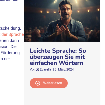
ntscheidung.
lt der Sprache
ehen darin
sion. Die
Leichte Sprache: So
r Förderung
überzeugen Sie mit
rm der
einfachen Wörtern
Von
Evarella
|
8. März 2024
Weiterlesen