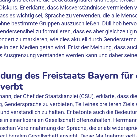
 Diskurs. Er erklärte, dass Missverständnisse vermieden
dass es wichtig sei, Sprache zu verwenden, die alle Mens
 ohne bestimmte Gruppen auszuschließen. Düll hob hervor
gendersensibel zu formulieren, dass es aber gleichzeitig n
sondert zu markieren, wie dies aktuell durch Genderstern
 in den Medien getan wird. Er ist der Meinung, dass auc
ls Ausgrenzung verstanden werden kann und daher sein
dung des Freistaats Bayern für
verbt
mann, der Chef der Staatskanzlei (CSU), erklärte, dass di
 Gendersprache zu verbieten, Teil eines breiteren Ziels s
 und verständlich zu halten. Er betonte auch die Bedeutu
 in einer liberalen Gesellschaft offenzuhalten. Herrman
gischen Vereinnahmung der Sprache, die er als widersprüc
ner liberalen Gesellschaft ansieht. Diese Maßnahme zielt 