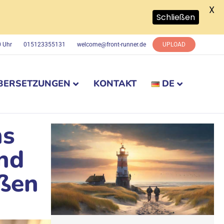
X
Schließen
0 Uhr
015123355131
welcome@front-runner.de
UPLOAD
BERSETZUNGEN
KONTAKT
DE
ns
nd
üßen