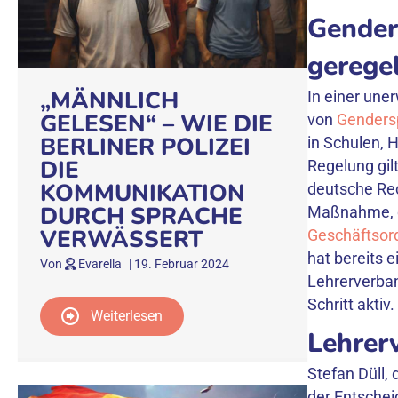
Genderv
gerege
„MÄNNLICH
In einer un
GELESEN“ – WIE DIE
von
Genders
BERLINER POLIZEI
in Schulen, 
DIE
Regelung gil
KOMMUNIKATION
deutsche Re
DURCH SPRACHE
Maßnahme, di
VERWÄSSERT
Geschäftsord
hat bereits 
Von
Evarella
|
19. Februar 2024
Lehrerverban
Schritt aktiv.
Weiterlesen
Lehrer
Stefan Düll,
der Entschei