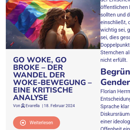
öffentlichen
sollten und 
einschließt,
wichtig sei, 
sei, dies ge
Doppelpunkte
Sternchen a
GO WOKE, GO
nicht erfüllt.
BROKE – DER
Begrün
WANDEL DER
Gender
WOKE-BEWEGUNG –
EINE KRITISCHE
Florian Herr
ANALYSE
Entscheidung,
Sprache klar
Von
Evarella
|
18. Februar 2024
Diskursräume
einer ideolo
Weiterlesen
Offenheit ei