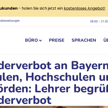
eukunden
– holen Sie sich jetzt ein
kostenloses Angebot!
chübersetzungen
08:00 – 21:0
BÜRO
PREISE
SPRACHEN
Ü
erverbot an Bayer
len, Hochschulen u
rden: Lehrer begr
derverbot