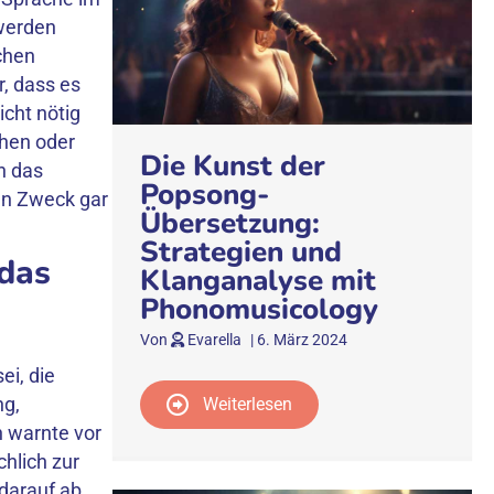
 werden
chen
, dass es
icht nötig
chen oder
Die Kunst der
h das
Popsong-
en Zweck gar
Übersetzung:
Strategien und
 das
Klanganalyse mit
Phonomusicology
Von
Evarella
|
6. März 2024
e
ei, die
ng,
Weiterlesen
n warnte vor
hlich zur
darauf ab,