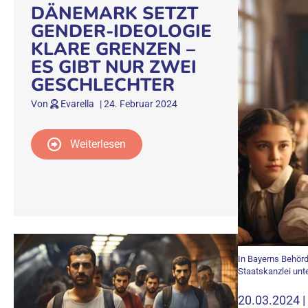
DÄNEMARK SETZT
GENDER-IDEOLOGIE
KLARE GRENZEN –
ES GIBT NUR ZWEI
GESCHLECHTER
Von
Evarella
|
24. Februar 2024
Weiterlesen
In Bayerns Behörd
Staatskanzlei unt
20.03.2024 |