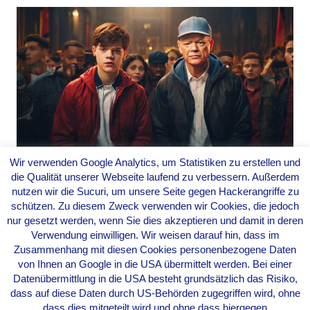
Wir verwenden Google Analytics, um Statistiken zu erstellen und
die Qualität unserer Webseite laufend zu verbessern. Außerdem
Echt, Alter! Olaf Scholz und
nutzen wir die Sucuri, um unsere Seite gegen Hackerangriffe zu
seine fragwürdige
schützen. Zu diesem Zweck verwenden wir Cookies, die jedoch
Jugendsprache
nur gesetzt werden, wenn Sie dies akzeptieren und damit in deren
Verwendung einwilligen. Wir weisen darauf hin, dass im
Von
Evarella
|
9. März 2024
Zusammenhang mit diesen Cookies personenbezogene Daten
von Ihnen an Google in die USA übermittelt werden. Bei einer
Weiterlesen
Datenübermittlung in die USA besteht grundsätzlich das Risiko,
dass auf diese Daten durch US-Behörden zugegriffen wird, ohne
dass dies mitgeteilt wird und ohne dass hiergegen